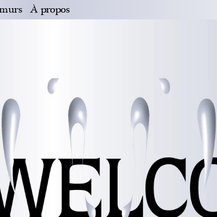
 murs
À propos